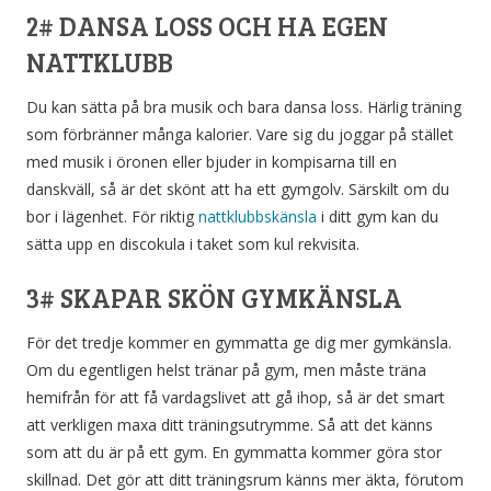
2# DANSA LOSS OCH HA EGEN
NATTKLUBB
Du kan sätta på bra musik och bara dansa loss. Härlig träning
som förbränner många kalorier. Vare sig du joggar på stället
med musik i öronen eller bjuder in kompisarna till en
danskväll, så är det skönt att ha ett gymgolv. Särskilt om du
bor i lägenhet. För riktig
nattklubbskänsla
i ditt gym kan du
sätta upp en discokula i taket som kul rekvisita.
3# SKAPAR SKÖN GYMKÄNSLA
För det tredje kommer en gymmatta ge dig mer gymkänsla.
Om du egentligen helst tränar på gym, men måste träna
hemifrån för att få vardagslivet att gå ihop, så är det smart
att verkligen maxa ditt träningsutrymme. Så att det känns
som att du är på ett gym. En gymmatta kommer göra stor
skillnad. Det gör att ditt träningsrum känns mer äkta, förutom