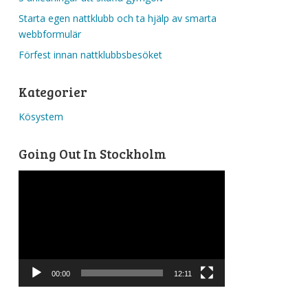
Starta egen nattklubb och ta hjälp av smarta
webbformulär
Förfest innan nattklubbsbesöket
Kategorier
Kösystem
Going Out In Stockholm
Videospelare
00:00
12:11