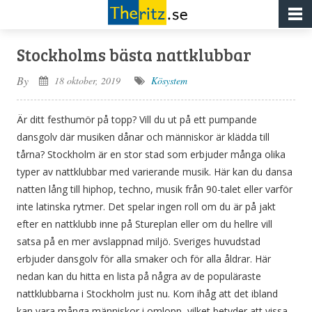
Stockholms bästa nattklubbar
By
18 oktober, 2019
Kösystem
Är ditt festhumör på topp? Vill du ut på ett pumpande
dansgolv där musiken dånar och människor är klädda till
tårna? Stockholm är en stor stad som erbjuder många olika
typer av nattklubbar med varierande musik. Här kan du dansa
natten lång till hiphop, techno, musik från 90-talet eller varför
inte latinska rytmer. Det spelar ingen roll om du är på jakt
efter en nattklubb inne på Stureplan eller om du hellre vill
satsa på en mer avslappnad miljö. Sveriges huvudstad
erbjuder dansgolv för alla smaker och för alla åldrar. Här
nedan kan du hitta en lista på några av de populäraste
nattklubbarna i Stockholm just nu. Kom ihåg att det ibland
kan vara många människor i omlopp, vilket betyder att vissa