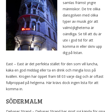
samlas främst yngre
människor. De tre olika
dansgolven med olika
typer av musik gör att
valmöjligheterna är
oändliga. Se till att du är
ute i god tid för att
komma in eller skriv upp
dig på listan.
East – East är det perfekta stället för den som vill luncha,
käka en god middag eller ta en drink och mingla loss på
kvällen. Krogen har öppet fram till 03 varje dag och är oftast
fullproppad på helgerna. Här krävs dock ingen lista för att
komma in.
SÖDERMALM
Debaser Strand – Debaser Strand har gjort sig kända för sina